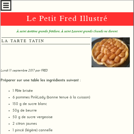
Le Petit Fred Illustré
À saint Antoine grande froidure, À saint Laurent grands chauds ne durent.
LA TARTE TATIN
Lundi 11 septembre 2017 par
FRED
Préparer sur une table les ingrédients suivant :
1 Pâte brisée
6 pommes PinkLady (bonne tenue à la cuisson)
150 g de sucre blanc
50g de beurre
50 g de sucre vergeoise
2 citron jaunes
1 pincé (légère) cannelle