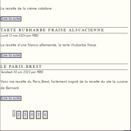
La recette de la crème catalane
Lire la suite
TARTE RUBHARBE FRAISE ALSCACIENNE
Lundi 13 mai 2024 par
FRED
La recette d’une franco-allemande, la tarte rhubarbe fraise.
Lire la suite
LE PARIS-BREST
Vendredi 30 juin 2023 par
FRED
Voici ma recette du Paris-Brest, fortement inspiré de la recette du site la cuisine
de Bernard.
Lire la suite
1
2
3
4
5
6