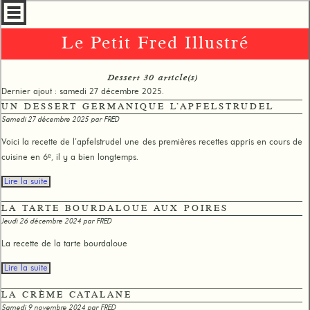
Le Petit Fred Illustré
Dessert 30 article(s)
Dernier ajout : samedi 27 décembre 2025.
UN DESSERT GERMANIQUE L’APFELSTRUDEL
Samedi 27 décembre 2025 par
FRED
Voici la recette de l’apfelstrudel une des premières recettes appris en cours de
cuisine en 6ᵉ, il y a bien longtemps.
Lire la suite
LA TARTE BOURDALOUE AUX POIRES
Jeudi 26 décembre 2024 par
FRED
La recette de la tarte bourdaloue
Lire la suite
LA CRÈME CATALANE
Samedi 9 novembre 2024 par
FRED