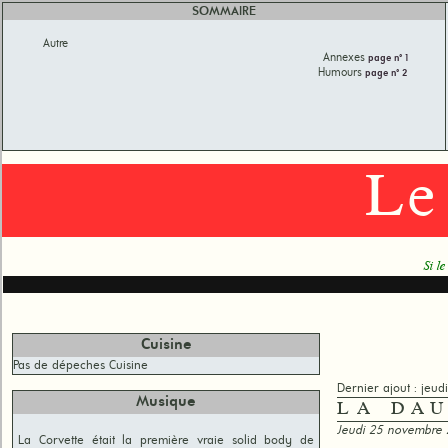
SOMMAIRE
Autre
Annexes
page n° 1
Humours
page n° 2
Le
Si le
Cuisine
Pas de dépeches Cuisine
Dernier ajout : jeu
Musique
LA DA
Jeudi 25 novembre
La Corvette était la première vraie solid body de