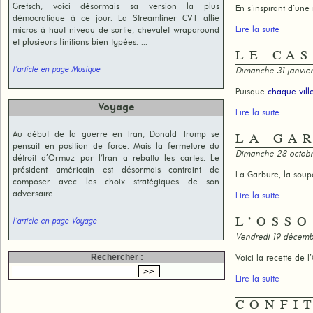
Gretsch, voici désormais sa version la plus
En s’inspirant d’une
démocratique à ce jour. La Streamliner CVT allie
Lire la suite
micros à haut niveau de sortie, chevalet wraparound
et plusieurs finitions bien typées. ...
LE CA
l'article en page Musique
Dimanche 31 janvie
Puisque
chaque vill
Voyage
Lire la suite
Au début de la guerre en Iran, Donald Trump se
LA GA
pensait en position de force. Mais la fermeture du
Dimanche 28 octob
détroit d’Ormuz par l'Iran a rebattu les cartes. Le
président américain est désormais contraint de
La Garbure, la soup
composer avec les choix stratégiques de son
adversaire. ...
Lire la suite
L’OSS
l'article en page Voyage
Vendredi 19 décem
Rechercher :
Voici la recette de 
Lire la suite
CONFI