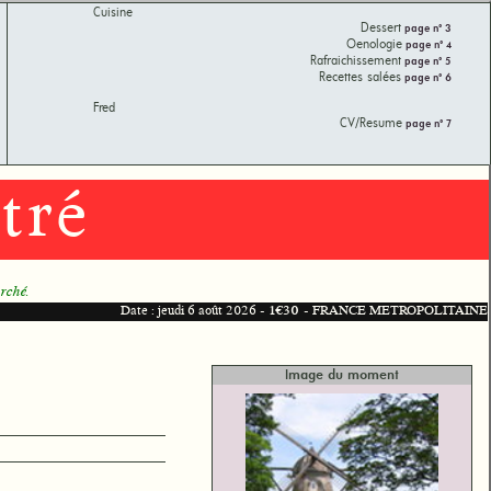
Cuisine
Dessert
page n° 3
Oenologie
page n° 4
Rafraichissement
page n° 5
Recettes salées
page n° 6
Fred
CV/Resume
page n° 7
tré
arché.
Date : jeudi 6 août 2026 -
1€30
- FRANCE METROPOLITAINE
Image du moment