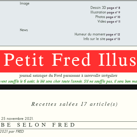
Image
Dessin 3D
page n° 8
Illustration
page n° 9
Photos
page n° 10
Video
page n° 11
News
Humeur du moment
page n° 12
Info sur le site
page n° 13
 Petit Fred Illus
journal satirique du Fred paraissant à intervalle irrégulier
 vent souffle le 6 août, le blé sera cher toute l'année. S'il ne souffle pas, il sera bon m
Recettes salées 17 article(s)
di 25 novembre 2021.
UBE SELON FRED
 2021 par
FRED