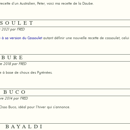
 recette d’un Australien, Peter, voici ma recette de la Daube.
SSOULET
r 2021 par
FRED
e à sa version du Cassoulet
autant définir une nouvelle recette de cassoulet, celui
RBURE
re 2018 par
FRED
e à base de choux des Pyrénées.
O BUCO
bre 2014 par
FRED
l’Osso Buco, idéal pour l’hiver qui s’annonce.
T BAYALDI