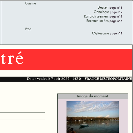
Cuisine
Dessert
page n° 3
Oenologie
page n° 4
Rafraichissement
page n° 5
Recettes salées
page n° 6
Fred
CV/Resume
page n° 7
tré
Date : vendredi 7 août 2026 -
1€30
- FRANCE METROPOLITAINE
Image du moment