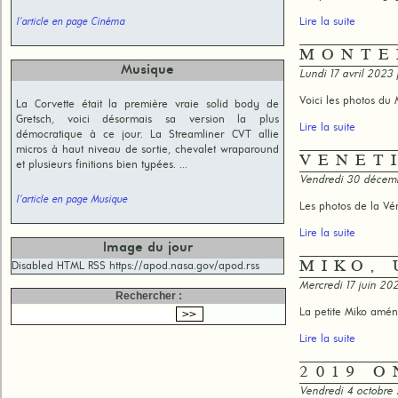
Lire la suite
l'article en page Cinéma
MONTE
Musique
Lundi 17 avril 2023
Voici les photos du
La Corvette était la première vraie solid body de
Gretsch, voici désormais sa version la plus
Lire la suite
démocratique à ce jour. La Streamliner CVT allie
micros à haut niveau de sortie, chevalet wraparound
VENET
et plusieurs finitions bien typées. ...
Vendredi 30 décem
l'article en page Musique
Les photos de la Vé
Lire la suite
Image du jour
MIKO,
Disabled HTML RSS https://apod.nasa.gov/apod.rss
Mercredi 17 juin 2
Rechercher :
La petite Miko amén
Lire la suite
2019 O
Vendredi 4 octobre