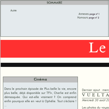
SOMMAIRE
Autre
Annexes
page n° 1
Humours
page n° 2
Le
Cinéma
Dans le prochain épisode de Plus belle la vie, encore
Dernier ajout : mer
plus belle, déjà disponible sur TF1+, Charlie est enfin
VUELT
démasquée. Qui est-elle vraiment ? On comprend
Mercredi 30 août 
enfin pourquoi elle en veut à Ophélie. Tout s'éclaire !
...
Les photos du voya