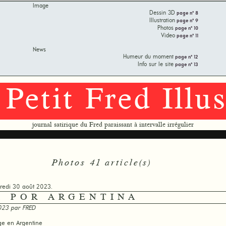
Image
Dessin 3D
page n° 8
Illustration
page n° 9
Photos
page n° 10
Video
page n° 11
News
Humeur du moment
page n° 12
Info sur le site
page n° 13
 Petit Fred Illus
journal satirique du Fred paraissant à intervalle irrégulier
Photos 41 article(s)
credi 30 août 2023.
A POR ARGENTINA
2023 par
FRED
ge en Argentine