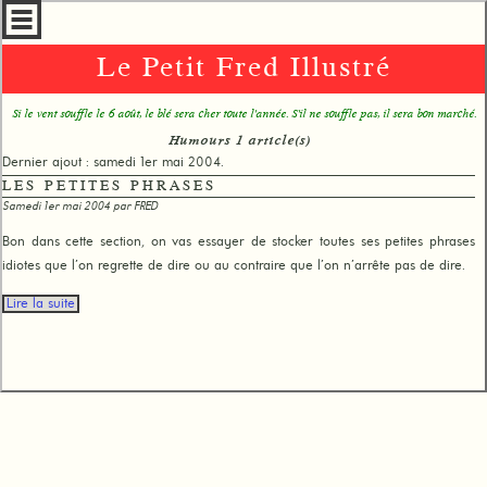
Le Petit Fred Illustré
Si le vent souffle le 6 août, le blé sera cher toute l'année. S'il ne souffle pas, il sera bon marché.
Humours 1 article(s)
Dernier ajout : samedi 1er mai 2004.
LES PETITES PHRASES
Samedi 1er mai 2004 par
FRED
Bon dans cette section, on vas essayer de stocker toutes ses petites phrases
idiotes que l’on regrette de dire ou au contraire que l’on n’arrête pas de dire.
Lire la suite